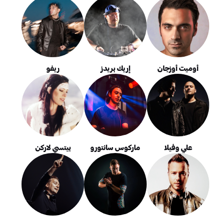
أوميت أوزجان
إريك بريدز
ريفو
علي وفيلا
ماركوس سانتورو
بيتسي لاركن