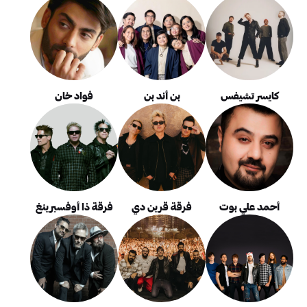
كايسر تشيفس
بن أند بن
فواد خان
أحمد علي بوت
فرقة قرين دي
فرقة ذا أوفسبرينغ