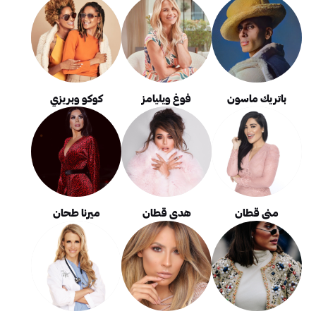
باتريك ماسون
فوغ ويليامز
كوكو وبريزي
منى قطان
هدى قطان
ميرنا طحان